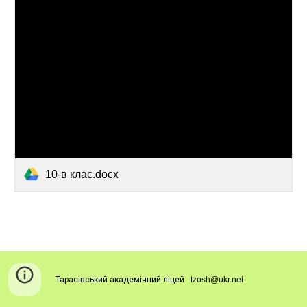
10-в клас.docx
Тарасівський академічний ліцей
tzosh@ukr.net