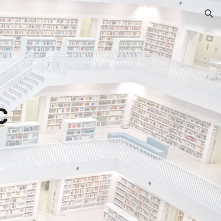
ion
с