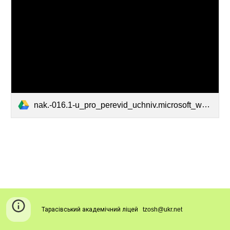
nak.-016.1-u_pro_perevid_uchniv.microsoft_word.doc
Тарасівський академічний ліцей
tzosh@ukr.net