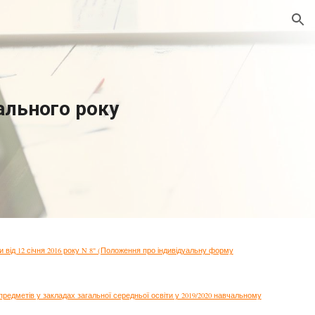
ion
ального року
и від 12 січня 2016 року N 8" (Положення про індивідуальну форму
едметів у закладах загальної середньої освіти у 2019/2020 навчальному