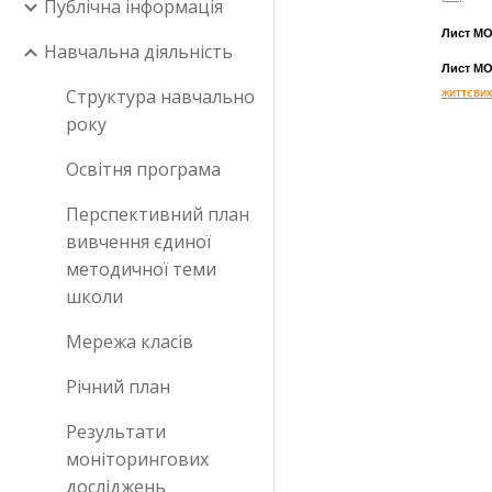
Публічна інформація
Лист МОН
Навчальна діяльність
Лист МОН
Структура навчально
життєвих
року
Освітня програма
Перспективний план
вивчення єдиної
методичної теми
школи
Мережа класів
Річний план
Результати
моніторингових
досліджень