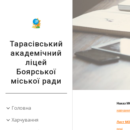
Sk
Тарасівський
академічний
ліцей
Боярської
міської ради
Наказ МО
Головна
навчання
Харчування
Лист МОН
році