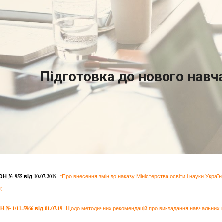
ip to main content
Skip to navigat
Підготовка до нового навч
Н № 955 від 10.07.2019
"Про внесення змін до наказу Міністерства освіти і науки Україн
)
 № 1/11-5966 від 01.07.19
Щодо методичних рекомендацій про викладання навчальних пр