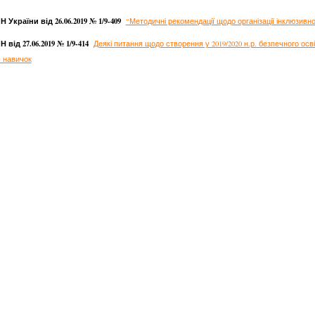
 України від 26.06.2019 № 1/9-409
“Методичні рекомендації щодо організації інклюзивног
 від 27.06.2019 № 1/9-414
Деякі питання щодо створення у 2019/2020 н.р. безпечного осв
 навичок