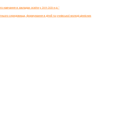
о навчання в закладах освіти у 2019-2020 н.р.”
ітнього середовища, формування в дітей та учнівської молоді ціннісних