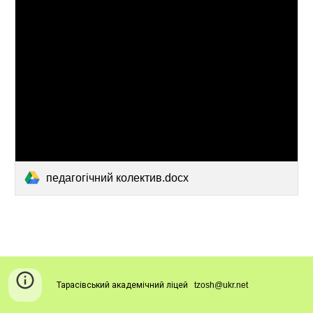
педагогічний колектив.docx
Тарасівський академічний ліцей
tzosh@ukr.net